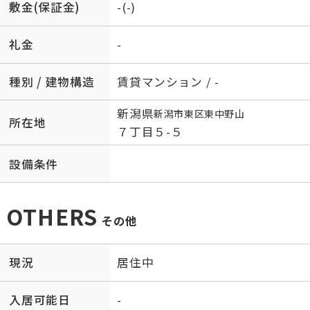
敷金(保証金)
-(-)
礼金
-
種別 / 建物構造
賃貸マンション / -
新潟県
新潟市東区
東中野山
所在地
７丁目５-５
設備条件
OTHERS
その他
現況
居住中
入居可能日
-