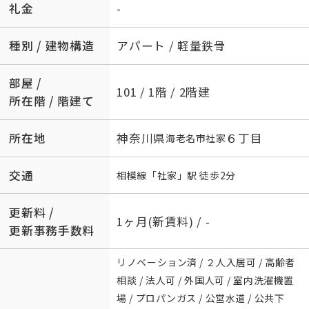
礼金
-
種別 / 建物構造
アパート / 軽量鉄骨
部屋 /
101 / 1階 / 2階建
所在階 / 階建て
所在地
神奈川県
６丁目
海老名市
社家
交通
相模線
「
社家
」駅 徒歩2分
更新料 /
1ヶ月(新賃料) / -
更新事務手数料
リノベーション済 / ２人入居可 / 高齢者
相談 / 法人可 / 外国人可 / 室内洗濯機置
場 / プロパンガス / 公営水道 / 公共下