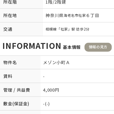
所在階
1階/2階建
所在地
神奈川県
６丁目
海老名市
社家
交通
相模線
「
社家
」駅 徒歩2分
INFORMATION
基本情報
情報の見方
物件名
メゾン小町Ａ
賃料
-
管理 / 共益費
4,000円
敷金(保証金)
-(-)