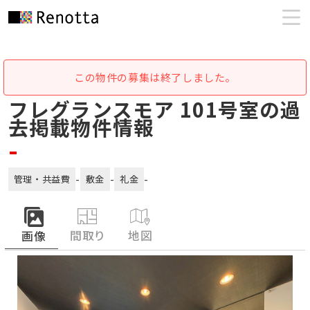
この物件の募集は終了しました。
フレグランスモア 101号室の過
去掲載物件情報
-
-
-
-
管理・共益費
敷金
礼金
間取り
地図
画像