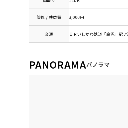
間取り
1LDK
管理 / 共益費
3,000円
交通
ＩＲいしかわ鉄道
「
金沢
」駅 
PANORAMA
パノラマ