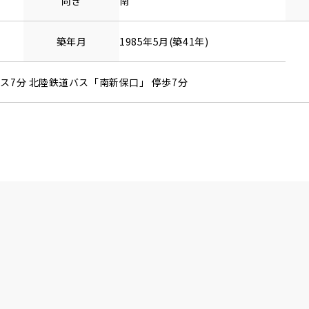
向き
南
築年月
1985年5月(築41年)
バス7分 北陸鉄道バス「南新保口」 停歩7分