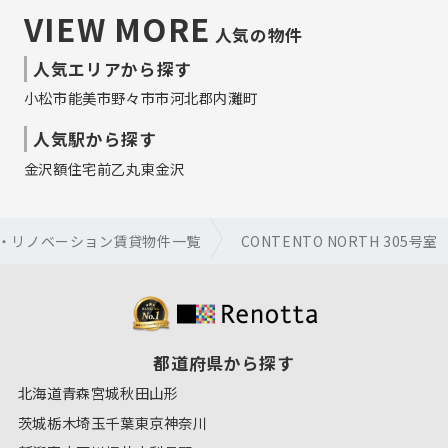
VIEW MORE
人気の物件
人気エリアから探す
小松市
能美市
野々市市
河北郡内灘町
人気駅から探す
金沢
額住宅前
乙丸
東金沢
・リノベーション賃貸物件一覧
CONTENTO NORTH 305号室
都道府県から探す
北海道
青森
宮城
秋田
山形
茨城
栃木
埼玉
千葉
東京
神奈川