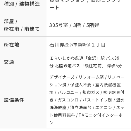
種別 / 建物構造
ート
部屋 /
305号室 / 3階 / 5階建
所在階 / 階建て
所在地
石川県
１丁目
金沢市
額新保
ＩＲいしかわ鉄道
「
金沢
」駅 バス39
交通
分 北陸鉄道バス「額住宅前」 停歩5分
デザイナーズ / リフォーム済 / リノベー
ション済 / 保証人不要 / 室内洗濯機置
場 / バルコニー / 都市ガス / 照明器具付
設備条件
き / ガスコンロ / バス・トイレ別 / 温水
洗浄便座 / 独立洗面台 / エアコン / ネッ
ト使用料無料 / TVモニタ付インターホ
ン