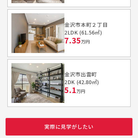
金沢市本町２丁目
2LDK (61.56㎡)
7.35
万円
金沢市出雲町
2DK (42.80㎡)
5.1
万円
実際に見学がしたい