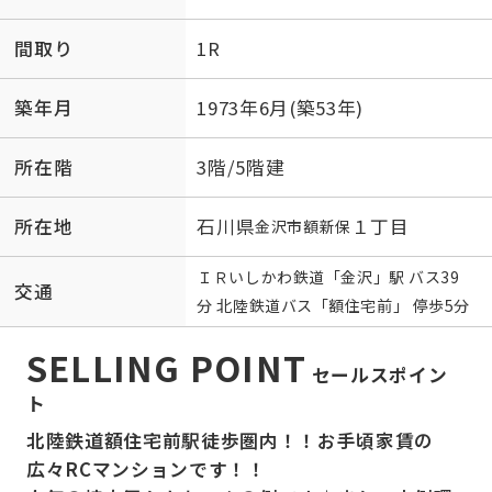
間取り
1R
築年月
1973年6月(築53年)
所在階
3階/5階建
所在地
石川県
１丁目
金沢市
額新保
ＩＲいしかわ鉄道
「
金沢
」駅 バス39
交通
分 北陸鉄道バス「額住宅前」 停歩5分
SELLING POINT
セールスポイン
ト
北陸鉄道額住宅前駅徒歩圏内！！お手頃家賃の
広々RCマンションです！！