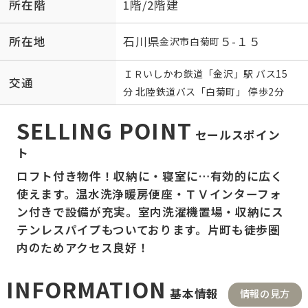
所在階
1階/2階建
所在地
石川県
５-１５
金沢市
白菊町
ＩＲいしかわ鉄道
「
金沢
」駅 バス15
交通
分 北陸鉄道バス「白菊町」 停歩2分
SELLING POINT
セールスポイン
ト
ロフト付き物件！収納に・寝室に…有効的に広く
使えます。温水洗浄暖房便座・ＴＶインターフォ
ン付きで設備が充実。室内洗濯機置場・収納にス
テンレスパイプもついております。片町も徒歩圏
内のためアクセス良好！
INFORMATION
基本情報
情報の見方