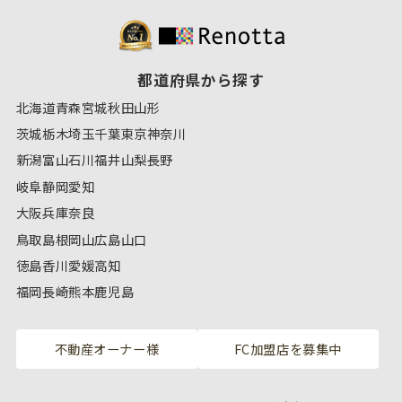
都道府県から探す
北海道
青森
宮城
秋田
山形
茨城
栃木
埼玉
千葉
東京
神奈川
新潟
富山
石川
福井
山梨
長野
岐阜
静岡
愛知
大阪
兵庫
奈良
鳥取
島根
岡山
広島
山口
徳島
香川
愛媛
高知
福岡
長崎
熊本
鹿児島
不動産オーナー様
FC加盟店を募集中