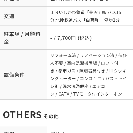
ＩＲいしかわ鉄道
「
金沢
」駅 バス15
交通
分 北陸鉄道バス「白菊町」 停歩2分
駐車場 / 月額料
- / 7,700円 (税込)
金
リフォーム済 / リノベーション済 / 保証
人不要 / 室内洗濯機置場 / ロフト付
き / 都市ガス / 照明器具付き / IHクッキ
設備条件
ングヒーター / コンロ１口 / バス・トイ
レ別 / 温水洗浄便座 / エアコ
ン / CATV / TVモニタ付インターホン
OTHERS
その他