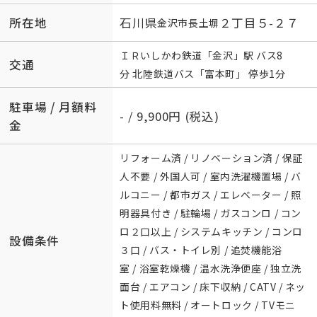
所在地
石川県
２丁目５-２７
金沢市
長土塀
ＩＲいしかわ鉄道
「
金沢
」駅 バス8
交通
分 北陸鉄道バス「富本町」 停歩1分
駐車場 / 月額料
- / 9,900円 (税込)
金
リフォーム済 / リノベーション済 / 保証
人不要 / 外国人可 / 室内洗濯機置場 / バ
ルコニー / 都市ガス / エレベーター / 照
明器具付き / 駐輪場 / ガスコンロ / コン
ロ２口以上 / システムキッチン / コンロ
設備条件
３口 / バス・トイレ別 / 追焚機能浴
室 / 浴室乾燥機 / 温水洗浄便座 / 独立洗
面台 / エアコン / 床下収納 / CATV / ネッ
ト使用料無料 / オートロック / TVモニ