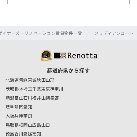
ザイナーズ・リノベーション賃貸物件一覧
メリディアンコート
都道府県から探す
北海道
青森
宮城
秋田
山形
茨城
栃木
埼玉
千葉
東京
神奈川
新潟
富山
石川
福井
山梨
長野
岐阜
静岡
愛知
大阪
兵庫
奈良
鳥取
島根
岡山
広島
山口
徳島
香川
愛媛
高知