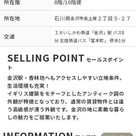
所在階
8階/10階建
所在地
石川県
２丁目５-２７
金沢市
長土塀
ＩＲいしかわ鉄道
「
金沢
」駅 バス8
交通
分 北陸鉄道バス「富本町」 停歩1分
SELLING POINT
セールスポイン
ト
金沢駅・香林坊へもアクセスしやすい立地条件。
生活環境も充実！
イギリス建築をモチーフとしたアンティーク調の
外観が特徴となっており、通常の賃貸物件とは違
う高級感が漂う外観です。金沢の地に素敵な暮ら
しの魅力をご提案いたします。
INFORMATION