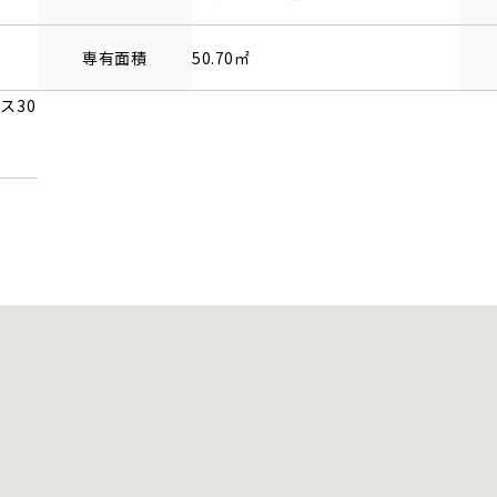
専有面積
50.70㎡
ス30
校