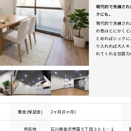
現代的で洗練され
クにも。
現代的で洗練され
の色はとにかくど
とめればシックに
り入れれば大人キ
れてくれる包容力
敷金(保証金)
2ヶ月(0ヶ月)
所在地
石川県
金沢市
窪
５丁目３０１—１