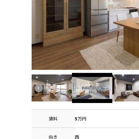
賃料
5
万円
向き
西