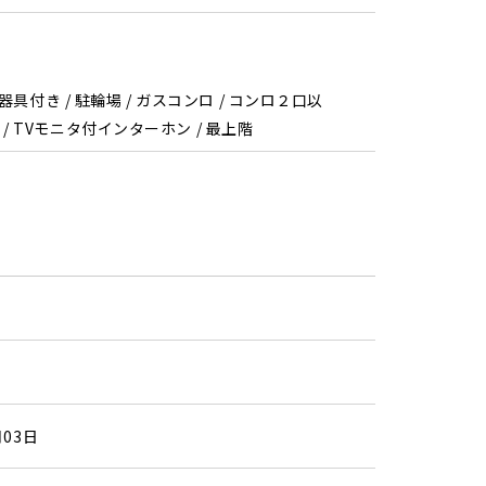
器具付き / 駐輪場 / ガスコンロ / コンロ２口以
料 / TVモニタ付インターホン / 最上階
月03日