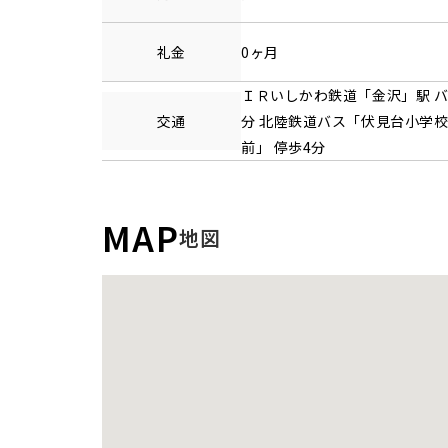
礼金
0ヶ月
ＩＲいしかわ鉄道
「
金沢
」駅 バ
交通
分 北陸鉄道バス「伏見台小学
前」 停歩4分
MAP
地図