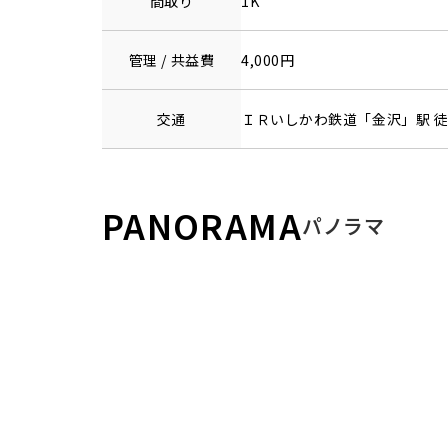
間取り
1K
管理 / 共益費
4,000円
交通
ＩＲいしかわ鉄道
「
金沢
」駅 徒
PANORAMA
パノラマ