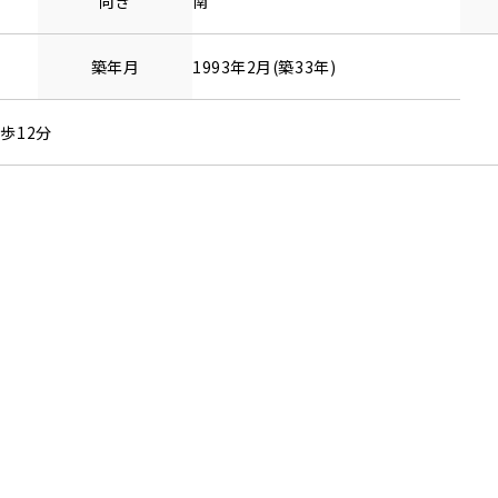
向き
南
築年月
1993年2月(築33年)
歩12分