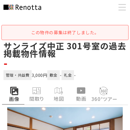
この物件の募集は終了しました。
サンライズ中正 301号室の過去
掲載物件情報
-
3,000円
-
-
管理・共益費
敷金
礼金
間取り
地図
動画
画像
360°ツアー