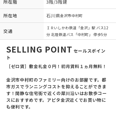
所在階
3階/3階建
所在地
石川県
金沢市
中村町
ＩＲいしかわ鉄道
「
金沢
」駅 バス12
交通
分 北陸鉄道バス「中村町」 停歩5分
SELLING POINT
セールスポイン
ト
［ゼロ賃］敷金礼金０円！初月賃料１ヵ月無料！
金沢市中村町のファミリー向けのお部屋です。都
市ガスでランニングコストを抑えることができま
す！閑静な住宅街で近くの犀川沿いはお散歩コー
スにおすすめです。アピタ金沢近くでお買い物に
も便利です。