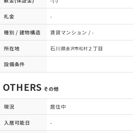
敷金(保証金)
-(-)
礼金
-
種別 / 建物構造
賃貸マンション / -
所在地
石川県
２丁目
金沢市
松村
設備条件
OTHERS
その他
現況
居住中
入居可能日
-