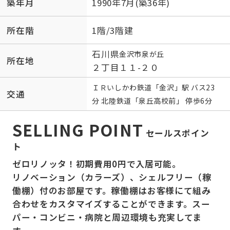
築年月
1990年7月(築36年)
所在階
1階/3階建
石川県
金沢市
泉が丘
所在地
２丁目１１-２０
ＩＲいしかわ鉄道
「
金沢
」駅 バス23
交通
分 北陸鉄道「泉丘高校前」 停歩6分
SELLING POINT
セールスポイン
ト
ゼロリノッタ！初期費用0円で入居可能。
リノベーション（カラーズ）、シェルフリー（稼
働棚）付のお部屋です。稼働棚はお客様にて組み
合わせをカスタマイズすることができます。スー
パー・コンビニ・病院と周辺環境も充実してま