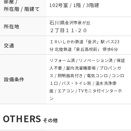
部屋 /
102号室 / 1階 / 3階建
所在階 / 階建て
石川県
金沢市
泉が丘
所在地
２丁目１１-２０
ＩＲいしかわ鉄道
「
金沢
」駅 バス23
交通
分 北陸鉄道「泉丘高校前」 停歩6分
リフォーム済 / リノベーション済 / 保証
人不要 / 室内洗濯機置場 / プロパンガ
ス / 照明器具付き / 電気コンロ / コンロ
設備条件
１口 / バス・トイレ別 / 温水洗浄便
座 / エアコン / TVモニタ付インターホ
ン
OTHERS
その他