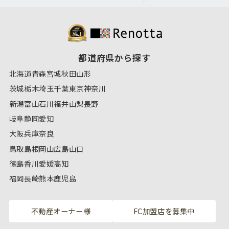
都道府県から探す
北海道
青森
宮城
秋田
山形
茨城
栃木
埼玉
千葉
東京
神奈川
新潟
富山
石川
福井
山梨
長野
岐阜
静岡
愛知
大阪
兵庫
奈良
鳥取
島根
岡山
広島
山口
徳島
香川
愛媛
高知
福岡
長崎
熊本
鹿児島
不動産オーナー様
FC加盟店を募集中