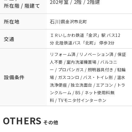
202号室 / 2階 / 2階建
所在階 / 階建て
所在地
石川県
金沢市
北町
ＩＲいしかわ鉄道
「
金沢
」駅 バス12
交通
分 北陸鉄道バス「北町」 停歩3分
リフォーム済 / リノベーション済 / 保証
人不要 / 室内洗濯機置場 / バルコニ
ー / プロパンガス / 照明器具付き / 駐輪
設備条件
場 / ガスコンロ / バス・トイレ別 / 温水
洗浄便座 / 独立洗面台 / エアコン / トラ
ンクルーム / BS / ネット使用料無
料 / TVモニタ付インターホン
OTHERS
その他