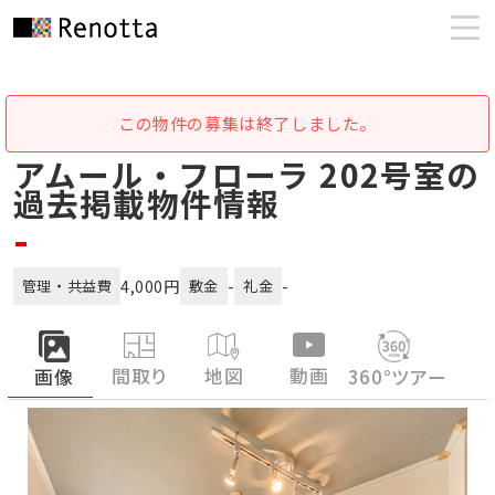
この物件の募集は終了しました。
アムール・フローラ 202号室の
過去掲載物件情報
-
4,000円
-
-
管理・共益費
敷金
礼金
間取り
地図
動画
画像
360°ツアー