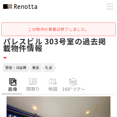
この物件の募集は終了しました。
パレスビル 303号室の過去掲
載物件情報
-
-
-
-
管理・共益費
敷金
礼金
間取り
地図
画像
360°ツアー