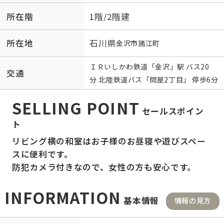
所在階
1階/2階建
所在地
石川県
金沢市
諸江町
ＩＲいしかわ鉄道
「
金沢
」駅 バス20
交通
分 北陸鉄道バス「問屋2丁目」 停歩6分
SELLING POINT
セールスポイン
ト
リビング横の和室はお子様のお昼寝や遊びスペー
スに便利です。
防犯カメラ付きなので、女性の方も安心です。
INFORMATION
基本情報
情報の見方