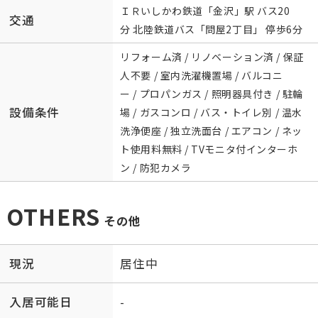
ＩＲいしかわ鉄道
「
金沢
」駅 バス20
交通
分 北陸鉄道バス「問屋2丁目」 停歩6分
リフォーム済 / リノベーション済 / 保証
人不要 / 室内洗濯機置場 / バルコニ
ー / プロパンガス / 照明器具付き / 駐輪
設備条件
場 / ガスコンロ / バス・トイレ別 / 温水
洗浄便座 / 独立洗面台 / エアコン / ネッ
ト使用料無料 / TVモニタ付インターホ
ン / 防犯カメラ
OTHERS
その他
現況
居住中
入居可能日
-