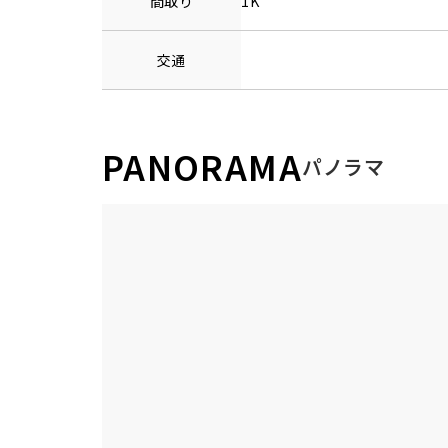
間取り
1K
交通
PANORAMA
パノラマ