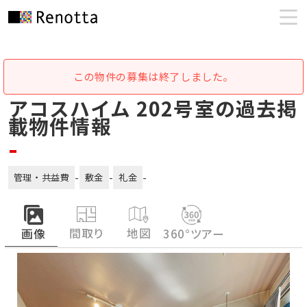
この物件の募集は終了しました。
アコスハイム 202号室の過去掲
載物件情報
-
-
-
-
管理・共益費
敷金
礼金
間取り
地図
画像
360°ツアー