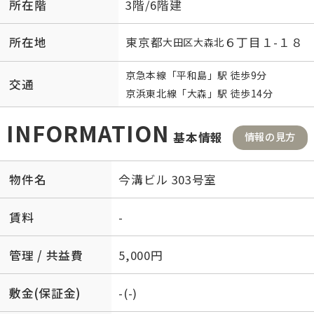
所在階
3階/6階建
所在地
東京都
６丁目１-１８
大田区
大森北
京急本線
「
平和島
」駅 徒歩9分
交通
京浜東北線
「
大森
」駅 徒歩14分
INFORMATION
基本情報
情報の見方
物件名
今溝ビル 303号室
賃料
-
管理 / 共益費
5,000円
敷金(保証金)
-(-)