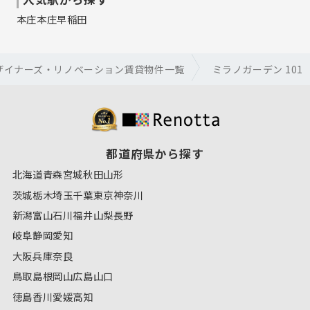
本庄
本庄早稲田
ザイナーズ・リノベーション賃貸物件一覧
ミラノガーデン 101
都道府県から探す
北海道
青森
宮城
秋田
山形
茨城
栃木
埼玉
千葉
東京
神奈川
新潟
富山
石川
福井
山梨
長野
岐阜
静岡
愛知
大阪
兵庫
奈良
鳥取
島根
岡山
広島
山口
徳島
香川
愛媛
高知