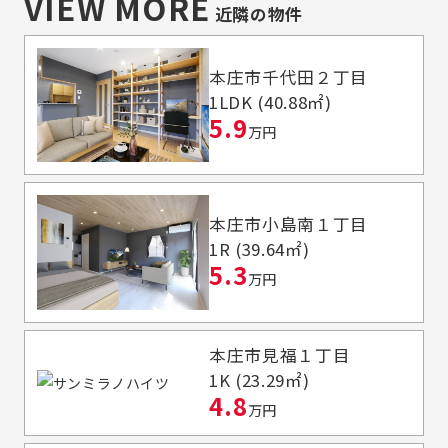
VIEW MORE
近隣の物件
本庄市千代田２丁目
1LDK (40.88㎡)
5.9
万円
本庄市小島南１丁目
1R (39.64㎡)
5.3
万円
本庄市見福１丁目
1K (23.29㎡)
4.8
万円