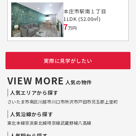
本庄市駅南１丁目
1LDK (52.00㎡)
7
万円
実際に見学がしたい
VIEW MORE
人気の物件
人気エリアから探す
さいたま市南区
川越市
川口市
所沢市
戸田市
児玉郡上里町
人気沿線から探す
東北本線
京浜東北線
埼京線
武蔵野線
八高線
人気駅から探す