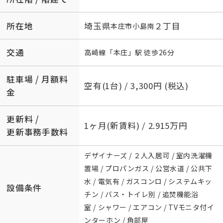
所在地
埼玉県
２丁目
本庄市
小島南
交通
高崎線
「
本庄
」駅 徒歩26分
駐車場 / 月額料
空有(1台) / 3,300円 (税込)
金
更新料 /
1ヶ月(新賃料) / 2.915万円
更新事務手数料
デザイナーズ / ２人入居可 / 室内洗濯機
置場 / プロパンガス / 公営水道 / 公共下
水 / 電気有 / ガスコンロ / システムキッ
設備条件
チン / バス・トイレ別 / 追焚機能浴
室 / シャワー / エアコン / TVモニタ付イ
ンターホン / 角部屋