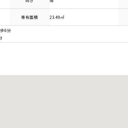
向き
南
専有面積
23.49㎡
徒歩6分
分