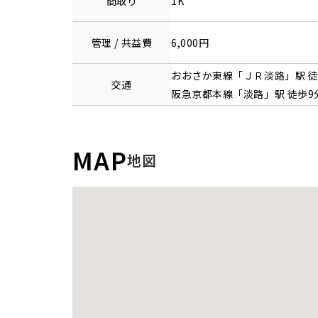
間取り
1K
管理 / 共益費
6,000円
おおさか東線
「
ＪＲ淡路
」駅 
交通
阪急京都本線
「
淡路
」駅 徒歩9
MAP
地図