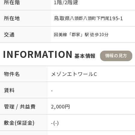
所在階
1階/2階建
所在地
鳥取県
195-1
八頭郡八頭町
下門尾
交通
因美線
「
郡家
」駅 徒歩10分
INFORMATION
基本情報
情報の見方
物件名
メゾンエトワールC
賃料
-
管理 / 共益費
2,000円
敷金(保証金)
-(-)