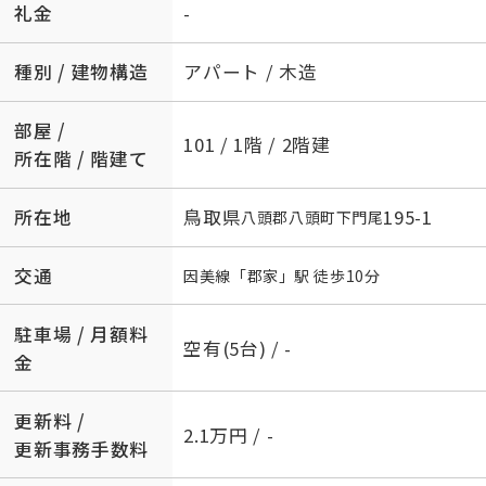
礼金
-
種別 / 建物構造
アパート / 木造
部屋 /
101 / 1階 / 2階建
所在階 / 階建て
所在地
鳥取県
195-1
八頭郡八頭町
下門尾
交通
因美線
「
郡家
」駅 徒歩10分
駐車場 / 月額料
空有(5台) / -
金
更新料 /
2.1万円 / -
更新事務手数料