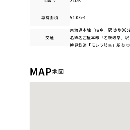
間取り
2LDK
専有面積
51.03㎡
東海道本線
「
岐阜
」駅 徒歩88
交通
名鉄名古屋本線
「
名鉄岐阜
」駅
樽見鉄道
「
モレラ岐阜
」駅 徒歩
MAP
地図