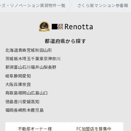
ーズ・リノベーション賃貸物件一覧
さくら坂マンション参番館
都道府県から探す
北海道
青森
宮城
秋田
山形
茨城
栃木
埼玉
千葉
東京
神奈川
新潟
富山
石川
福井
山梨
長野
岐阜
静岡
愛知
大阪
兵庫
奈良
鳥取
島根
岡山
広島
山口
徳島
香川
愛媛
高知
福岡
長崎
熊本
鹿児島
不動産オーナー様
FC加盟店を募集中