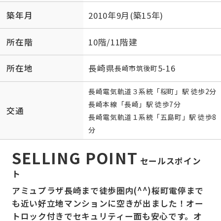
築年月
2010年9月(築15年)
所在階
10階/11階建
所在地
長崎県
5-16
長崎市
筑後町
長崎電気軌道３系統
「
桜町
」駅 徒歩2分
長崎本線
「
長崎
」駅 徒歩7分
交通
長崎電気軌道１系統
「
五島町
」駅 徒歩8
分
SELLING POINT
セールスポイン
ト
アミュプラザ長崎まで徒歩圏内(^^)桜町電停まで
も近い好立地マンションに空きが出ました！オー
トロック付きでセキュリティー面も安心です。オ