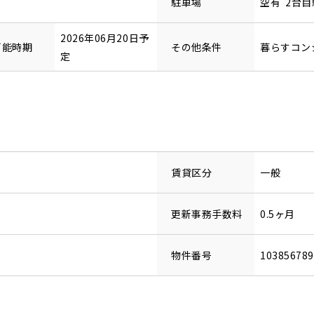
駐車場
空有 2台目
2026年06月20日予
可能時期
その他条件
暮らすコンシ
定
賃貸区分
一般
更新事務手数料
0.5ヶ月
物件番号
10385678