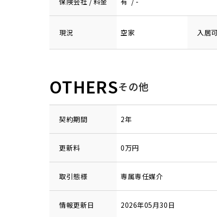
保険会社 / 料金
有 / -
現況
空家
入居
OTHERS
その他
契約期間
2年
更新料
0万円
取引態様
専属専任媒介
情報更新日
2026年05月30日