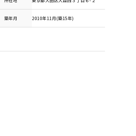
所在地
東京都
大田区
大森西
３丁目６-２
築年月
2010年11月(築15年)