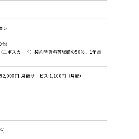
ョン
その他
（エポスカード）契約時賃料等総額の50％、1年毎
万2,000円 月額サービス:1,100円（月額）
料)