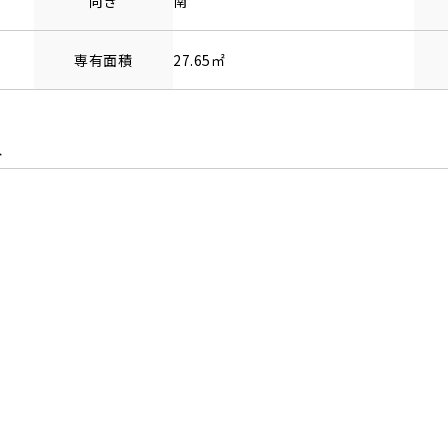
向き
南
専有面積
27.65㎡
分