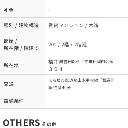
礼金
-
種別 / 建物構造
賃貸マンション / 木造
部屋 /
202 / 2階 / 2階建
所在階 / 階建て
福井県
吉田郡永平寺町
松岡御公領
所在地
３０４
えちぜん鉄道勝山永平寺線
「
観音町
」
交通
駅 徒歩40分
設備条件
OTHERS
その他