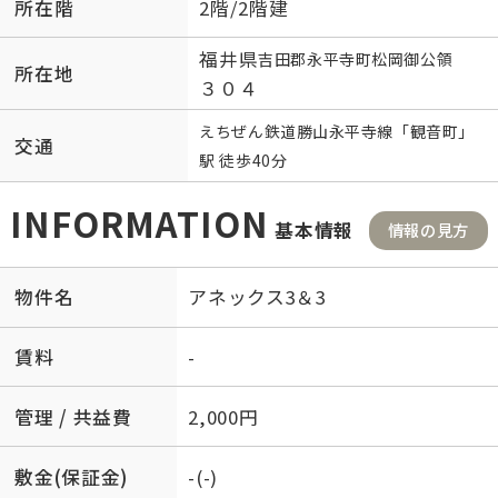
所在階
2階/2階建
福井県
吉田郡永平寺町
松岡御公領
所在地
３０４
えちぜん鉄道勝山永平寺線
「
観音町
」
交通
駅 徒歩40分
INFORMATION
基本情報
情報の見方
物件名
アネックス3＆3
賃料
-
管理 / 共益費
2,000円
敷金(保証金)
-(-)