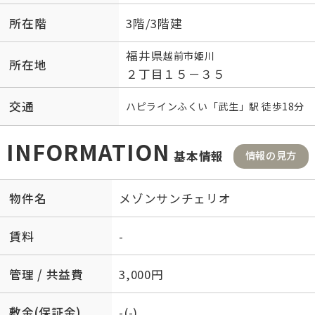
所在階
3階/3階建
福井県
越前市
姫川
所在地
２丁目１５－３５
交通
ハピラインふくい
「
武生
」駅 徒歩18分
INFORMATION
基本情報
情報の見方
物件名
メゾンサンチェリオ
賃料
-
管理 / 共益費
3,000円
敷金(保証金)
-(-)