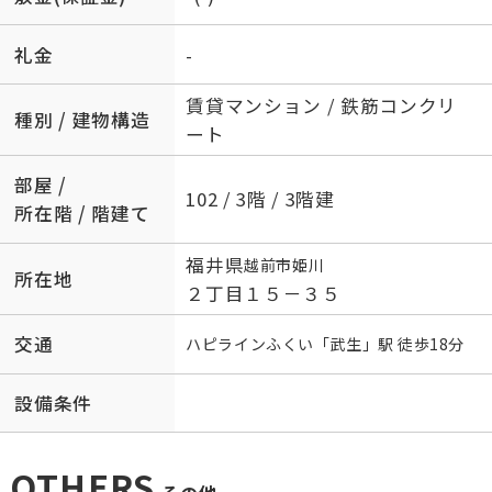
礼金
-
賃貸マンション / 鉄筋コンクリ
種別 / 建物構造
ート
部屋 /
102 / 3階 / 3階建
所在階 / 階建て
福井県
越前市
姫川
所在地
２丁目１５－３５
交通
ハピラインふくい
「
武生
」駅 徒歩18分
設備条件
OTHERS