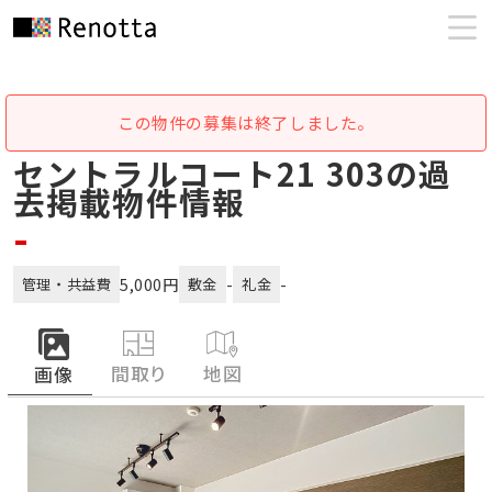
この物件の募集は終了しました。
セントラルコート21 303の過
去掲載物件情報
-
5,000円
-
-
管理・共益費
敷金
礼金
間取り
地図
画像