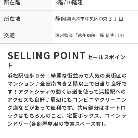
所在階
3階/10階建
所在地
静岡県
３丁目
浜松市中央区
中央
交通
遠州鉄道
「
遠州病院
」駅 徒歩11分
SELLING POINT
セールスポイン
ト
浜松駅徒歩９分！綺麗な街並みで人気の東街区の
マンション♪全室南向き２階以上で日当り良好で
す！アクトシティの動く歩道を使って浜松駅への
アクセスも良好♪周辺にもコンビニやクリーニン
グ店などがあって便利です。共用部分はオートロ
ックはもちろんのこと、宅配ボックス、コインラ
ンドリー(各部屋専用の物置スペース有)、