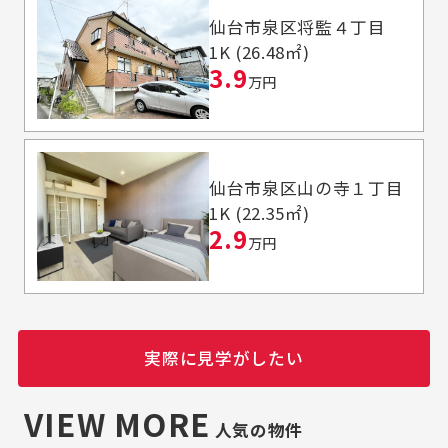
仙台市泉区将監４丁目
1K (26.48㎡)
3.9
万円
仙台市泉区山の寺１丁目
1K (22.35㎡)
2.9
万円
実際に見学がしたい
VIEW MORE
人気の物件