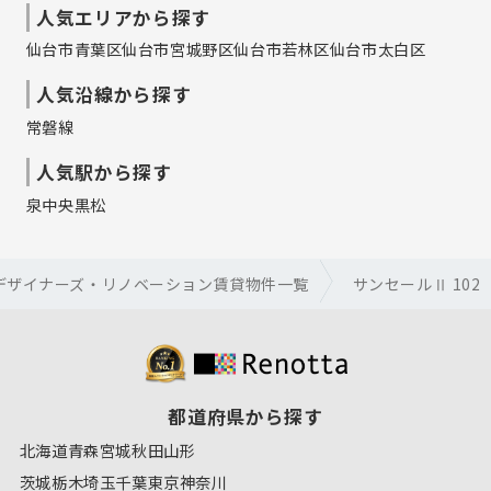
人気エリアから探す
仙台市青葉区
仙台市宮城野区
仙台市若林区
仙台市太白区
人気沿線から探す
常磐線
人気駅から探す
泉中央
黒松
デザイナーズ・リノベーション賃貸物件一覧
サンセールⅡ 102
都道府県から探す
北海道
青森
宮城
秋田
山形
茨城
栃木
埼玉
千葉
東京
神奈川