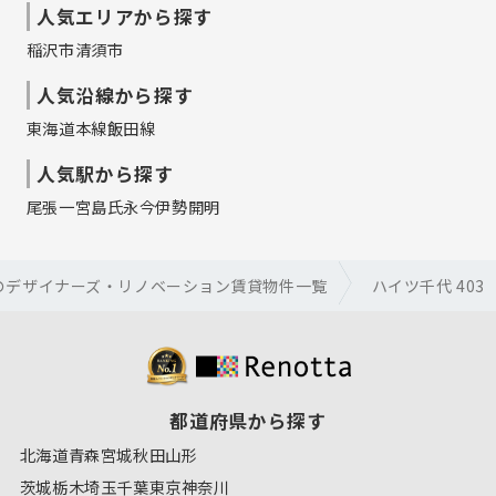
人気エリアから探す
稲沢市
清須市
人気沿線から探す
東海道本線
飯田線
人気駅から探す
尾張一宮
島氏永
今伊勢
開明
のデザイナーズ・リノベーション賃貸物件一覧
ハイツ千代 403
都道府県から探す
北海道
青森
宮城
秋田
山形
茨城
栃木
埼玉
千葉
東京
神奈川