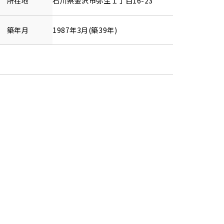
所在地
石川県
金沢市
弥生
１丁目16-23
築年月
1987年3月(築39年)