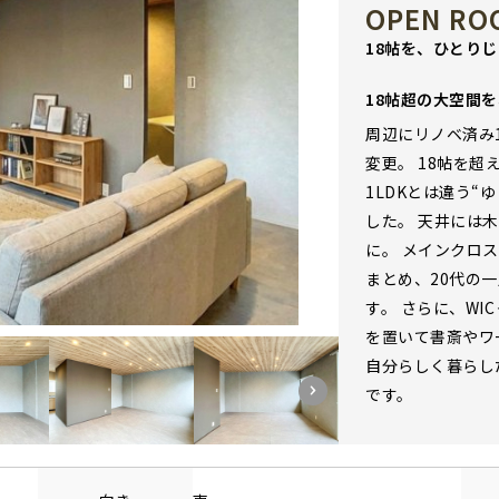
OPEN ROO
18帖を、ひとり
18帖超の大空間
周辺にリノベ済み1
変更。 18帖を
1LDKとは違う“
した。 天井には
に。 メインクロ
まとめ、20代の
す。 さらに、W
を置いて書斎やワ
自分らしく暮らし
です。