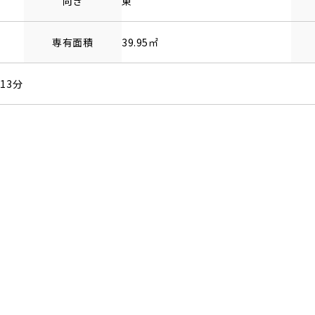
向き
東
専有面積
39.95㎡
13分