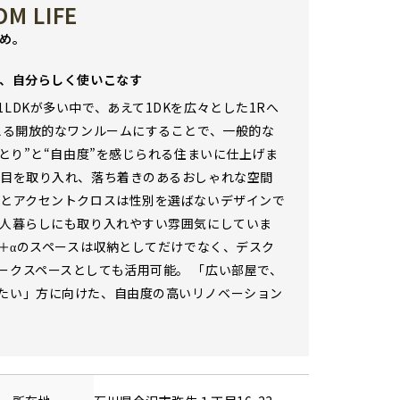
M LIFE
じめ。
を、自分らしく使いこなす
LDKが多い中で、あえて1DKを広々とした1Rへ
超える開放的なワンルームにすることで、一般的な
ゆとり”と“自由度”を感じられる住まいに仕上げま
木目を取り入れ、落ち着きのあるおしゃれな空間
スとアクセントクロスは性別を選ばないデザインで
一人暮らしにも取り入れやすい雰囲気にしていま
IC＋αのスペースは収納としてだけでなく、デスク
ークスペースとしても活用可能。 「広い部屋で、
たい」方に向けた、自由度の高いリノベーション