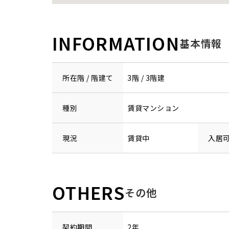
INFORMATION
基本情報
所在階 / 階建て
3階 / 3階建
種別
賃貸マンション
現況
賃貸中
入居
OTHERS
その他
契約期間
2年