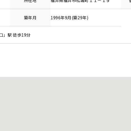
所在地
福井県
福井市
松城町
１１－１９
築年月
1996年9月(築29年)
口
」駅 徒歩19分