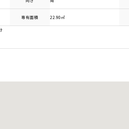
向き
南
専有面積
22.90㎡
分