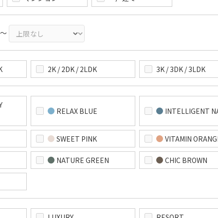
～
K
2K / 2DK / 2LDK
3K / 3DK / 3LDK
Y
RELAX BLUE
INTELLIGENT N
SWEET PINK
VITAMIN ORANG
NATURE GREEN
CHIC BROWN
LUXURY
RESORT