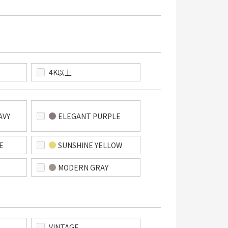
4K以上
AVY
ELEGANT PURPLE
E
SUNSHINE YELLOW
MODERN GRAY
VINTAGE