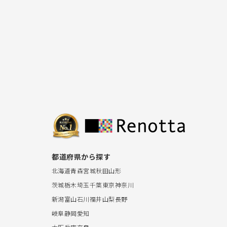
都道府県から探す
北海道
青森
宮城
秋田
山形
茨城
栃木
埼玉
千葉
東京
神奈川
新潟
富山
石川
福井
山梨
長野
岐阜
静岡
愛知