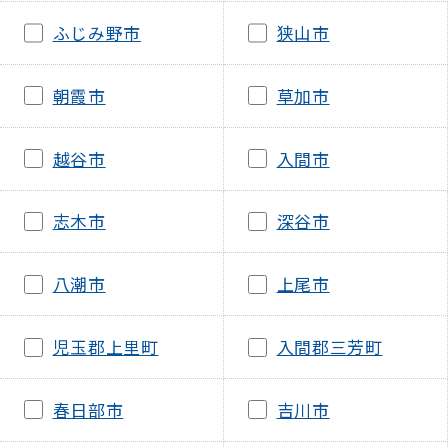
ふじみ野市
狭山市
朝霞市
草加市
越谷市
入間市
志木市
深谷市
八潮市
上尾市
児玉郡上里町
入間郡三芳町
春日部市
吉川市