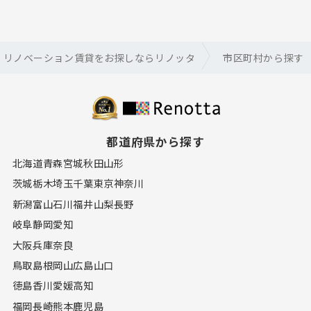
・リノベーション賃貸をお探しならリノッタ
市区町村から探す
都道府県から探す
北海道
青森
宮城
秋田
山形
茨城
栃木
埼玉
千葉
東京
神奈川
新潟
富山
石川
福井
山梨
長野
岐阜
静岡
愛知
大阪
兵庫
奈良
鳥取
島根
岡山
広島
山口
徳島
香川
愛媛
高知
福岡
長崎
熊本
鹿児島