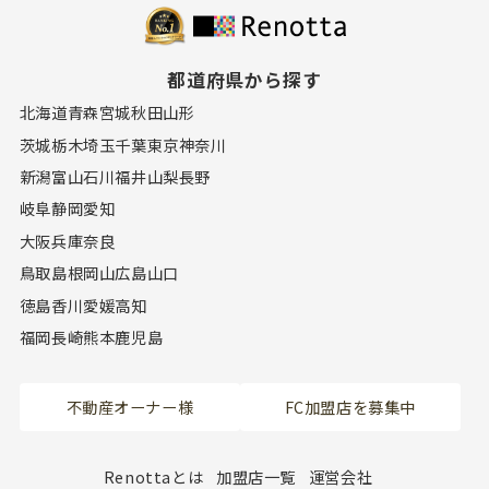
都道府県から探す
北海道
青森
宮城
秋田
山形
茨城
栃木
埼玉
千葉
東京
神奈川
新潟
富山
石川
福井
山梨
長野
岐阜
静岡
愛知
大阪
兵庫
奈良
鳥取
島根
岡山
広島
山口
徳島
香川
愛媛
高知
福岡
長崎
熊本
鹿児島
不動産オーナー様
FC加盟店を募集中
Renottaとは
加盟店一覧
運営会社