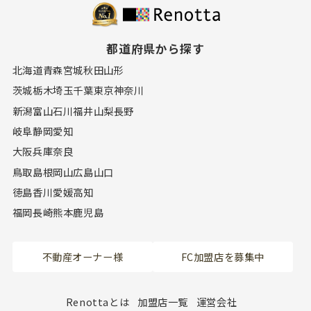
都道府県から探す
北海道
青森
宮城
秋田
山形
茨城
栃木
埼玉
千葉
東京
神奈川
新潟
富山
石川
福井
山梨
長野
岐阜
静岡
愛知
大阪
兵庫
奈良
鳥取
島根
岡山
広島
山口
徳島
香川
愛媛
高知
福岡
長崎
熊本
鹿児島
不動産オーナー様
FC加盟店を募集中
Renottaとは
加盟店一覧
運営会社