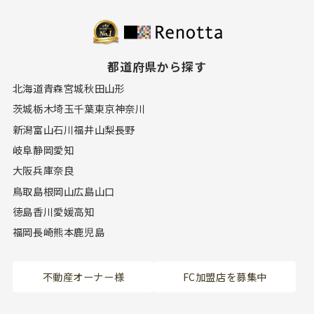
都道府県から探す
北海道
青森
宮城
秋田
山形
茨城
栃木
埼玉
千葉
東京
神奈川
新潟
富山
石川
福井
山梨
長野
岐阜
静岡
愛知
大阪
兵庫
奈良
鳥取
島根
岡山
広島
山口
徳島
香川
愛媛
高知
福岡
長崎
熊本
鹿児島
不動産オーナー様
FC加盟店を募集中