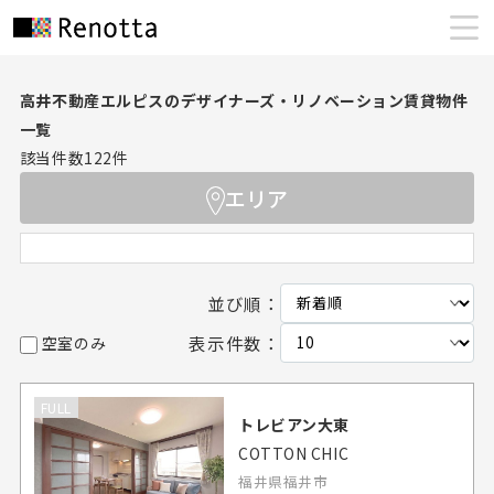
高井不動産エルピスのデザイナーズ・リノベーション賃貸物件
一覧
該当件数
122
件
エリア
並び順：
表示件数：
空室のみ
FULL
トレビアン大東
COTTON CHIC
福井県福井市