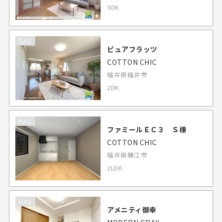
3DK
FULL
ピュアフラッツ
COTTON CHIC
福井県福井市
2DK
FULL
ファミールＥＣ３ Ｓ棟
COTTON CHIC
福井県鯖江市
2LDK
FULL
アメニティ御幸