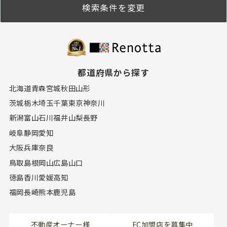
検索条件を変更
都道府県から探す
北海道
青森
宮城
秋田
山形
茨城
栃木
埼玉
千葉
東京
神奈川
新潟
富山
石川
福井
山梨
長野
岐阜
静岡
愛知
大阪
兵庫
奈良
鳥取
島根
岡山
広島
山口
徳島
香川
愛媛
高知
福岡
長崎
熊本
鹿児島
不動産オーナー様
FC加盟店を募集中