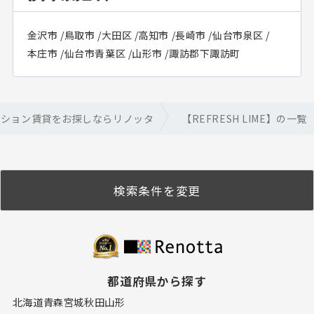
金沢市
/
鳥取市
/
大田区
/
高知市
/
長崎市
/
仙台市泉区
/
本庄市
/
仙台市青葉区
/
山形市
/
諏訪郡下諏訪町
ーション賃貸をお探しならリノッタ
【REFRESH LIME】の一覧
検索条件を変更
都道府県から探す
北海道
青森
宮城
秋田
山形