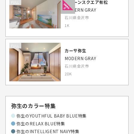
グリーンスクエア有松
FULL
MODERN GRAY
石川県金沢市
1K
FULL
カーサ弥生
MODERN GRAY
石川県金沢市
2DK
弥生のカラー特集
弥生の
YOUTHFUL BABY BLUE特集
弥生の
RELAX BLUE特集
弥生の
INTELLIGENT NAVY特集