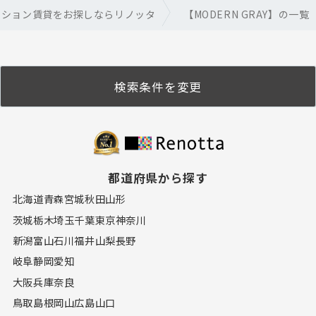
ーション賃貸をお探しならリノッタ
【MODERN GRAY】の一覧
検索条件を変更
都道府県から探す
北海道
青森
宮城
秋田
山形
茨城
栃木
埼玉
千葉
東京
神奈川
新潟
富山
石川
福井
山梨
長野
岐阜
静岡
愛知
大阪
兵庫
奈良
鳥取
島根
岡山
広島
山口