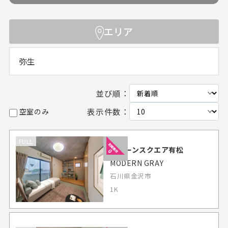
エリア
弥生
並び順：
表示件数：
空室のみ
FULL
グリーンスクエア有松
MODERN GRAY
石川県金沢市
1K