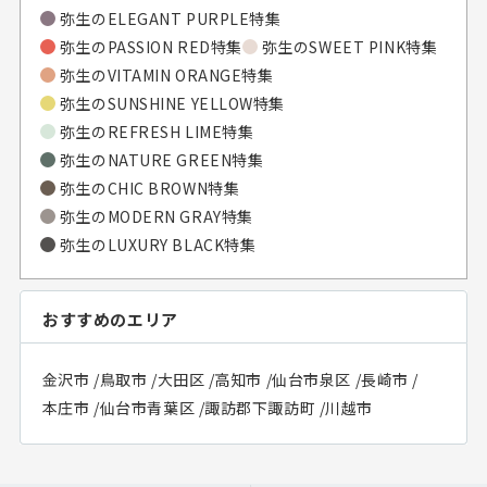
弥生の
ELEGANT PURPLE特集
弥生の
PASSION RED特集
弥生の
SWEET PINK特集
弥生の
VITAMIN ORANGE特集
弥生の
SUNSHINE YELLOW特集
弥生の
REFRESH LIME特集
弥生の
NATURE GREEN特集
弥生の
CHIC BROWN特集
弥生の
MODERN GRAY特集
弥生の
LUXURY BLACK特集
おすすめのエリア
金沢市
/
鳥取市
/
大田区
/
高知市
/
仙台市泉区
/
長崎市
/
本庄市
/
仙台市青葉区
/
諏訪郡下諏訪町
/
川越市