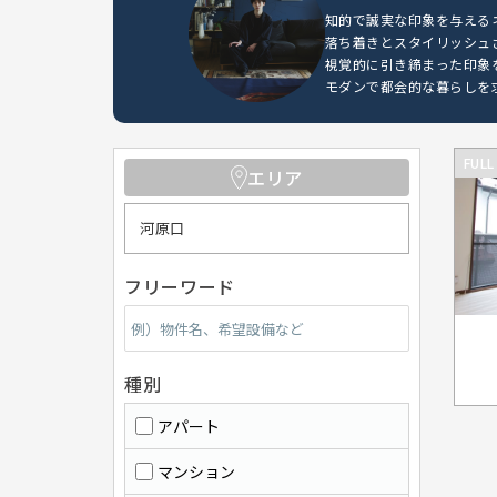
知的で誠実な印象を与える
落ち着きとスタイリッシュ
視覚的に引き締まった印象
モダンで都会的な暮らしを
FULL
エリア
河原口
フリーワード
種別
アパート
マンション