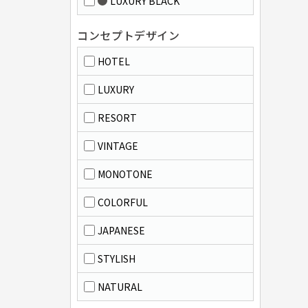
LUXURY BLACK
コンセプトデザイン
HOTEL
LUXURY
RESORT
VINTAGE
MONOTONE
COLORFUL
JAPANESE
STYLISH
NATURAL