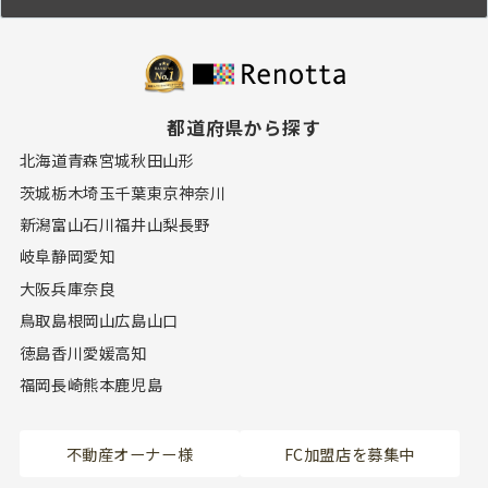
都道府県から探す
北海道
青森
宮城
秋田
山形
茨城
栃木
埼玉
千葉
東京
神奈川
新潟
富山
石川
福井
山梨
長野
岐阜
静岡
愛知
大阪
兵庫
奈良
鳥取
島根
岡山
広島
山口
徳島
香川
愛媛
高知
福岡
長崎
熊本
鹿児島
不動産オーナー様
FC加盟店を募集中