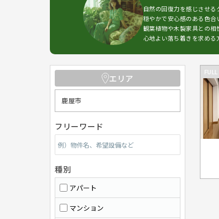
自然の回復力を感じさせる
穏やかで安心感のある色合
観葉植物や木製家具との相
心地よい落ち着きを求める
FULL
エリア
鹿屋市
フリーワード
種別
アパート
マンション