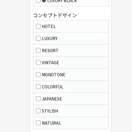
LUXURY BLACK
コンセプトデザイン
HOTEL
LUXURY
RESORT
VINTAGE
MONOTONE
COLORFUL
JAPANESE
STYLISH
NATURAL