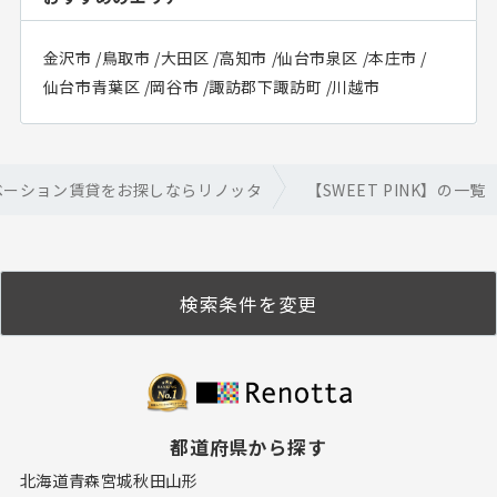
金沢市
/
鳥取市
/
大田区
/
高知市
/
仙台市泉区
/
本庄市
/
仙台市青葉区
/
岡谷市
/
諏訪郡下諏訪町
/
川越市
ベーション賃貸をお探しならリノッタ
【SWEET PINK】の一覧
検索条件を変更
都道府県から探す
北海道
青森
宮城
秋田
山形