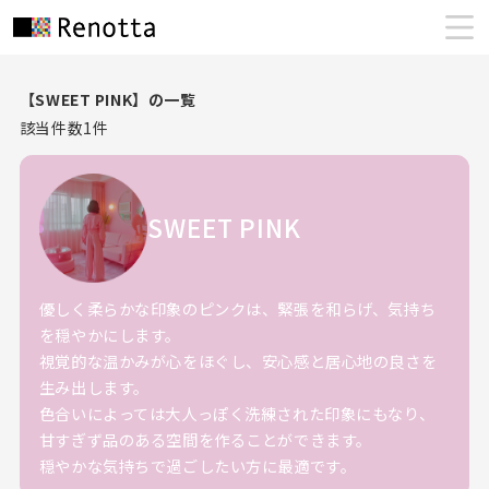
【SWEET PINK】の一覧
該当件数
1
件
SWEET PINK
優しく柔らかな印象のピンクは、緊張を和らげ、気持ち
を穏やかにします。
視覚的な温かみが心をほぐし、安心感と居心地の良さを
生み出します。
色合いによっては大人っぽく洗練された印象にもなり、
甘すぎず品のある空間を作ることができます。
穏やかな気持ちで過ごしたい方に最適です。