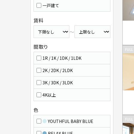
一戸建て
賃料
～
間取り
FULL
1R / 1K / 1DK / 1LDK
2K / 2DK / 2LDK
3K / 3DK / 3LDK
4K以上
色
FULL
YOUTHFUL BABY BLUE
RELAX BLUE