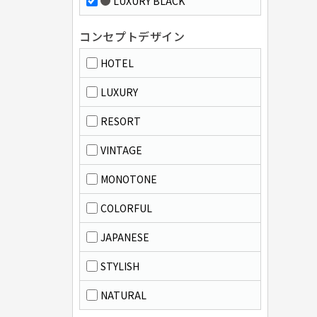
LUXURY BLACK
コンセプトデザイン
HOTEL
LUXURY
RESORT
VINTAGE
MONOTONE
COLORFUL
JAPANESE
STYLISH
NATURAL