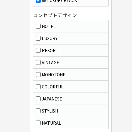
LUXURY BLACK
コンセプトデザイン
HOTEL
LUXURY
RESORT
VINTAGE
MONOTONE
COLORFUL
JAPANESE
STYLISH
NATURAL