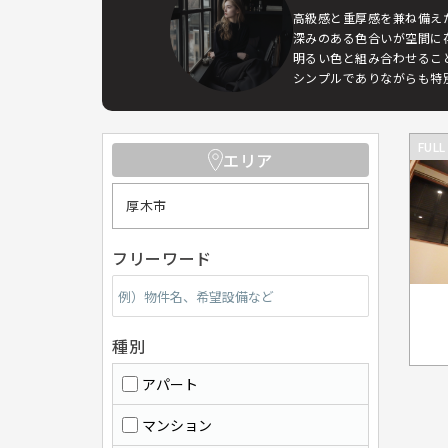
高級感と重厚感を兼ね備え
深みのある色合いが空間に
明るい色と組み合わせるこ
シンプルでありながらも特
FULL
エリア
厚木市
フリーワード
種別
アパート
マンション