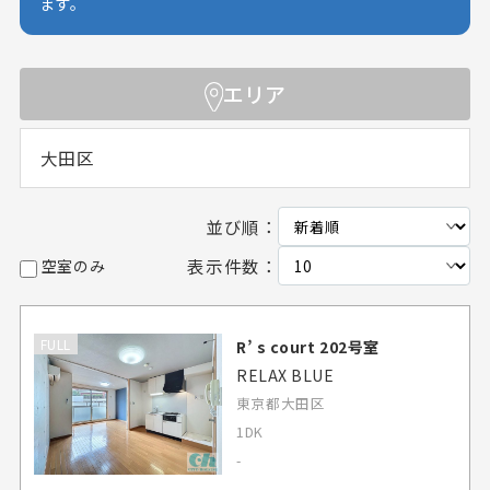
ます。
エリア
大田区
並び順：
表示件数：
空室のみ
FULL
R’ s court 202号室
RELAX BLUE
東京都大田区
1DK
-