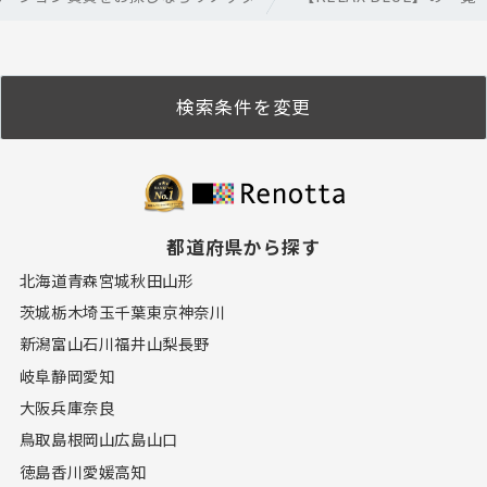
検索条件を変更
都道府県から探す
北海道
青森
宮城
秋田
山形
茨城
栃木
埼玉
千葉
東京
神奈川
新潟
富山
石川
福井
山梨
長野
岐阜
静岡
愛知
大阪
兵庫
奈良
鳥取
島根
岡山
広島
山口
徳島
香川
愛媛
高知