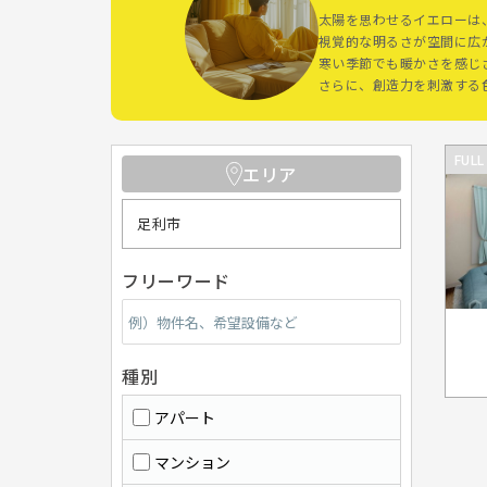
太陽を思わせるイエローは
視覚的な明るさが空間に広
寒い季節でも暖かさを感じ
さらに、創造力を刺激する
FULL
エリア
足利市
フリーワード
種別
アパート
マンション