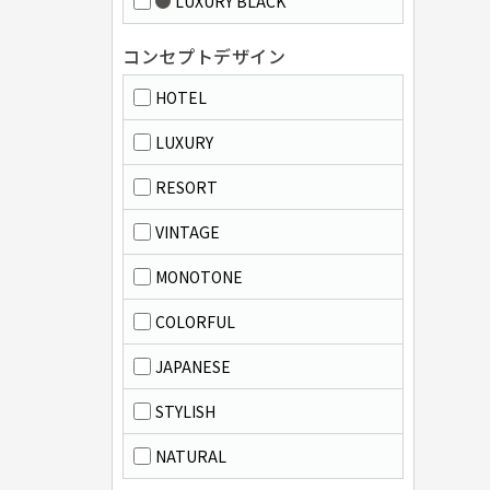
LUXURY BLACK
コンセプトデザイン
HOTEL
LUXURY
RESORT
VINTAGE
MONOTONE
COLORFUL
JAPANESE
STYLISH
NATURAL