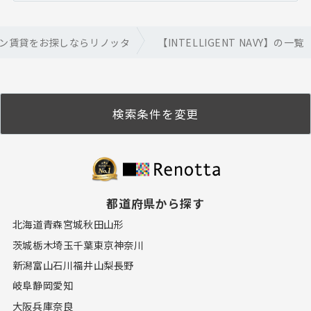
ン賃貸をお探しならリノッタ
【INTELLIGENT NAVY】の一覧
検索条件を変更
都道府県から探す
北海道
青森
宮城
秋田
山形
茨城
栃木
埼玉
千葉
東京
神奈川
新潟
富山
石川
福井
山梨
長野
岐阜
静岡
愛知
大阪
兵庫
奈良