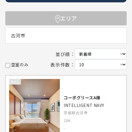
エリア
古河市
並び順：
表示件数：
空室のみ
FULL
コーポグリースA棟
INTELLIGENT NAVY
茨城県古河市
2DK
-